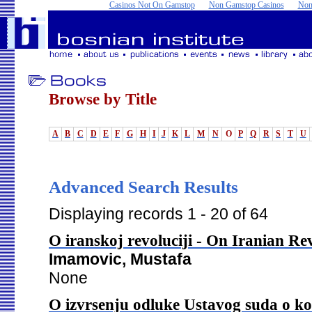
Casinos Not On Gamstop
Non Gamstop Casinos
Non
Browse by Title
A
B
C
D
E
F
G
H
I
J
K
L
M
N
O
P
Q
R
S
T
U
Advanced Search Results
Displaying records 1 - 20 of 64
O iranskoj revoluciji - On Iranian Re
Imamovic, Mustafa
None
O izvrsenju odluke Ustavog suda o kon