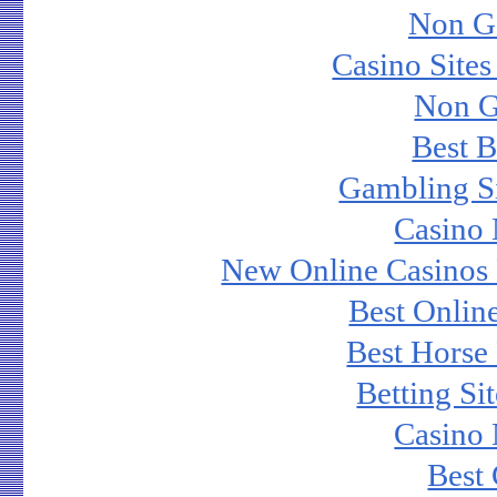
Non G
Casino Site
Non G
Best B
Gambling S
Casino
New Online Casinos 
Best Onlin
Best Horse 
Betting S
Casino
Best